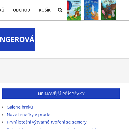
Search
KŮ
OBCHOD
KOŠÍK
LINGEROVÁ
NEJNOVĚJŠÍ PŘÍSPĚVKY
Galerie hrnků
Nové hrnečky v prodeji
První letošní výtvarné tvoření se seniory