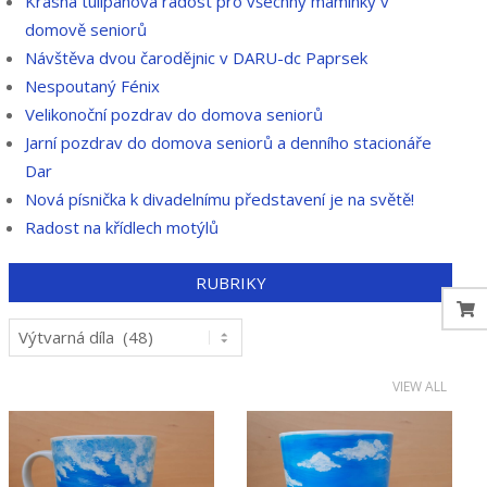
Krásná tulipánová radost pro všechny maminky v
domově seniorů
Návštěva dvou čarodějnic v DARU-dc Paprsek
Nespoutaný Fénix
Velikonoční pozdrav do domova seniorů
Jarní pozdrav do domova seniorů a denního stacionáře
Dar
Nová písnička k divadelnímu představení je na světě!
Radost na křídlech motýlů
RUBRIKY
Rubriky
VIEW ALL