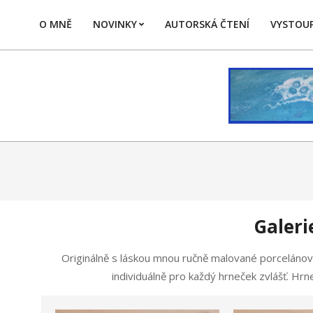
Skip
O MNĚ
NOVINKY
AUTORSKÁ ČTENÍ
VYSTOUP
to
content
Galeri
2022-
Originálně s láskou mnou ručně malované porcelánové 
07-
individuálně pro každý hrneček zvlášť. Hr
03