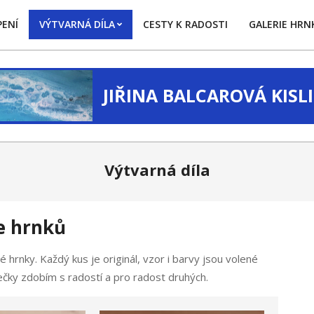
ENÍ
VÝTVARNÁ DÍLA
CESTY K RADOSTI
GALERIE HRN
Primary
Navigation
Menu
JIŘINA BALCAROVÁ KIS
Výtvarná díla
e hrnků
hrnky. Každý kus je originál, vzor i barvy jsou volené
nečky zdobím s radostí a pro radost druhých.