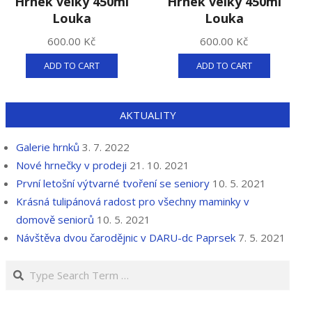
Hrnek velký 450ml
Hrnek velký 450ml
Louka
Louka
600.00
Kč
600.00
Kč
ADD TO CART
ADD TO CART
AKTUALITY
Galerie hrnků
3. 7. 2022
Nové hrnečky v prodeji
21. 10. 2021
První letošní výtvarné tvoření se seniory
10. 5. 2021
Krásná tulipánová radost pro všechny maminky v
domově seniorů
10. 5. 2021
Návštěva dvou čarodějnic v DARU-dc Paprsek
7. 5. 2021
Search