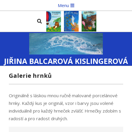
Skip
Primary
Menu
to
Navigation
content
Menu
Search
JIŘINA BALCAROVÁ KISLINGEROVÁ
Galerie hrnků
Originálně s láskou mnou ručně malované porcelánové
hrnky. Každý kus je originál, vzor i barvy jsou volené
individuálně pro každý hrneček zvlášť. Hrnečky zdobím s
radostí a pro radost druhých.