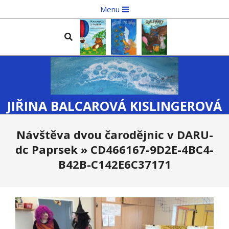
Skip
Primary
Menu
to
Navigation
content
Menu
Search
JIŘINA BALCAROVÁ KISLINGEROVÁ
Návštěva dvou čarodějnic v DARU-
dc Paprsek »
CD466167-9D2E-4BC4-
B42B-C142E6C37171