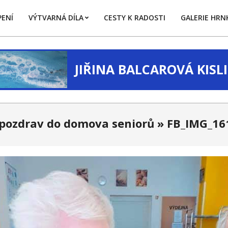
ENÍ
VÝTVARNÁ DÍLA
CESTY K RADOSTI
GALERIE HRN
Primary
Navigation
Menu
JIŘINA BALCAROVÁ KIS
 pozdrav do domova seniorů »
FB_IMG_16