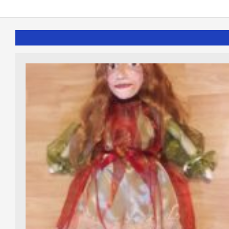
2021-
05-
02