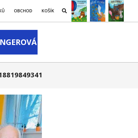
Search
KŮ
OBCHOD
KOŠÍK
LINGEROVÁ
18819849341